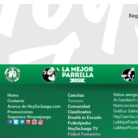
Sitios amigo
Home
Canchas
Al-Sandwich
Contacto
Torneos
NutricionJov
Acerca de HoySeJuega.com
Comunidad
Gráfica Salin
Promociones
Clasificados
HayCancha.
Seguinos #hoysejuega
Diseñá tu Escudo
LaMejorParril
Futbolpedia
LaMejorPizze
HoySeJuega TV
Fútbol Femenino