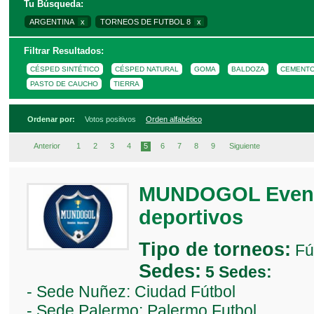
Tu Búsqueda:
Para refinar la búsqueda, por favor complet
ARGENTINA
x
TORNEOS DE FUTBOL 8
x
Filtrar Resultados:
CÉSPED SINTÉTICO
CÉSPED NATURAL
GOMA
BALDOZA
CEMENT
CANTIDAD DE JUGADORES
5
6
7
8
9
10
11
TO
PASTO DE CAUCHO
TIERRA
Ordenar por:
Votos positivos
Orden alfabético
Anterior
1
2
3
4
5
6
7
8
9
Siguiente
MUNDOGOL Even
deportivos
Tipo de torneos:
Fú
Sedes:
5 Sedes:
- Sede Nuñez: Ciudad Fútbol
- Sede Palermo: Palermo Futbol