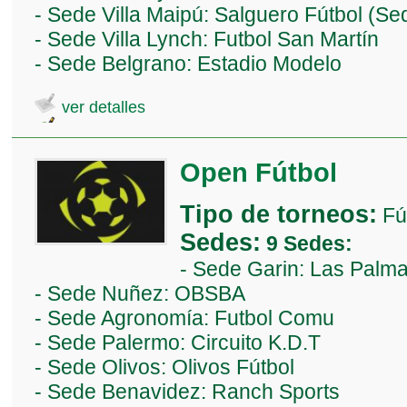
- Sede Villa Maipú: Salguero Fútbol (Se
- Sede Villa Lynch: Futbol San Martín
- Sede Belgrano: Estadio Modelo
ver detalles
Open Fútbol
Tipo de torneos:
Fú
Sedes:
9 Sedes:
- Sede Garin: Las Palm
- Sede Nuñez: OBSBA
- Sede Agronomía: Futbol Comu
- Sede Palermo: Circuito K.D.T
- Sede Olivos: Olivos Fútbol
- Sede Benavidez: Ranch Sports