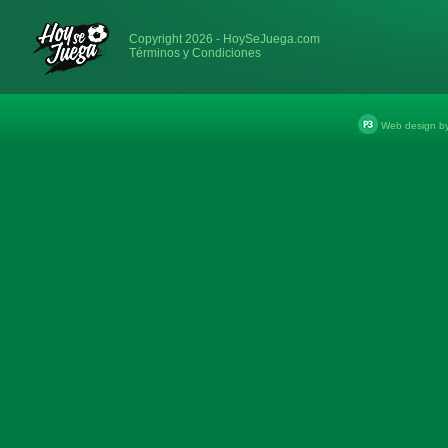
Copyright 2026 - HoySeJuega.com
Términos y Condiciones
Web design b