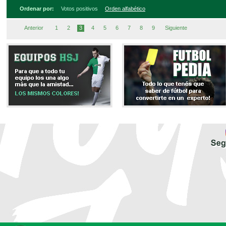
Ordenar por:
Votos positivos
Orden alfabético
Anterior
1
2
3
4
5
6
7
8
9
Siguiente