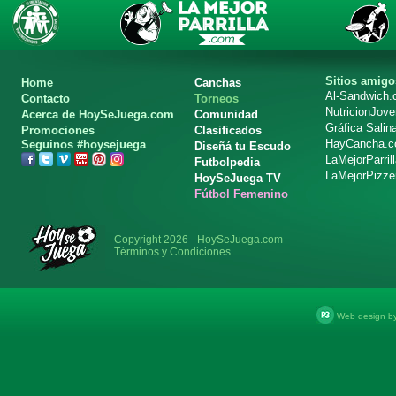
Sitios amigo
Home
Canchas
Al-Sandwich
Contacto
Torneos
NutricionJov
Acerca de HoySeJuega.com
Comunidad
Gráfica Salin
Promociones
Clasificados
HayCancha.
Seguinos #hoysejuega
Diseñá tu Escudo
LaMejorParril
Futbolpedia
LaMejorPizze
HoySeJuega TV
Fútbol Femenino
Copyright 2026 - HoySeJuega.com
Términos y Condiciones
Web design b