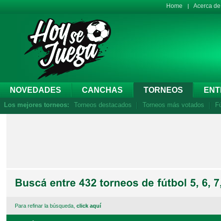
Home
Acerca d
NOVEDADES
CANCHAS
TORNEOS
ENT
Los mejores torneos:
Torneos destacados
Torneos más votados
Fú
Para refinar la búsqueda,
click aquí