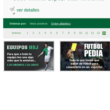
ver detalles
Ordenar por:
Votos positivos
Orden alfabético
Anterior
1
2
3
4
5
6
7
8
9
10
11
12
13
14