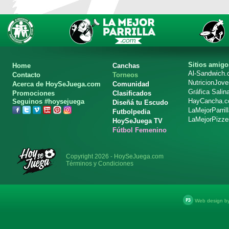
Sitios amigo
Home
Canchas
Al-Sandwich
Contacto
Torneos
NutricionJov
Acerca de HoySeJuega.com
Comunidad
Gráfica Salin
Promociones
Clasificados
HayCancha.
Seguinos #hoysejuega
Diseñá tu Escudo
LaMejorParril
Futbolpedia
LaMejorPizze
HoySeJuega TV
Fútbol Femenino
Copyright 2026 - HoySeJuega.com
Términos y Condiciones
Web design b