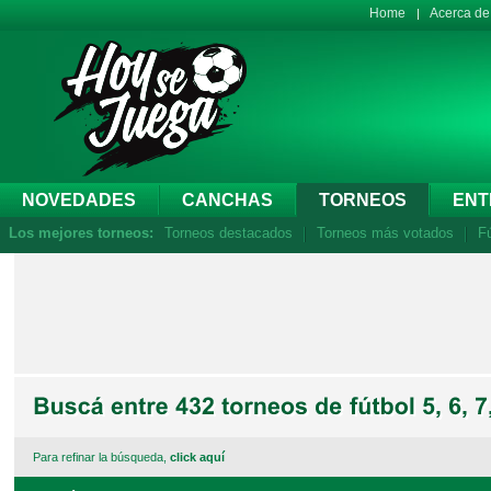
Home
Acerca d
NOVEDADES
CANCHAS
TORNEOS
ENT
Los mejores torneos:
Torneos destacados
Torneos más votados
Fú
Para refinar la búsqueda,
click aquí