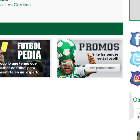
ja: Los Gorditos
o
ver promociones