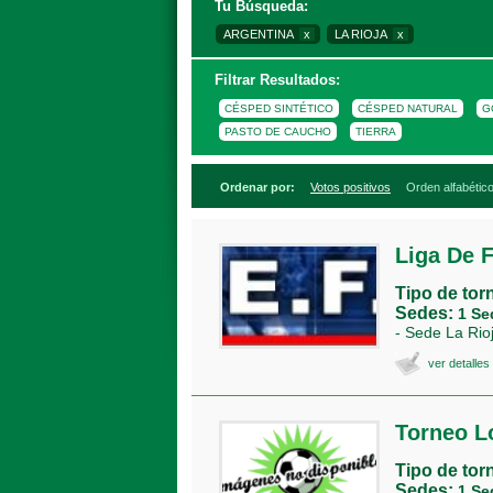
Tu Búsqueda:
Para refinar la
ARGENTINA
x
LA RIOJA
x
Filtrar Resultados:
CÉSPED SINTÉTICO
CÉSPED NATURAL
G
CANTIDAD DE JUGADORES
5
6
7
PASTO DE CAUCHO
TIERRA
Ordenar por:
Votos positivos
Orden alfabétic
Liga De 
Tipo de tor
Sedes:
1 Se
- Sede La Rio
ver detalles
Torneo L
Tipo de tor
Sedes:
1 Se