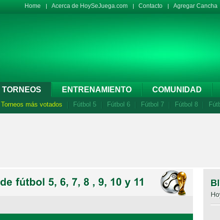
Home
Acerca de HoySeJuega.com
Contacto
Agregar Cancha
TORNEOS
ENTRENAMIENTO
COMUNIDAD
Torneos más votados
Fútbol 5
Fútbol 6
Fútbol 7
Fútbol 8
Fút