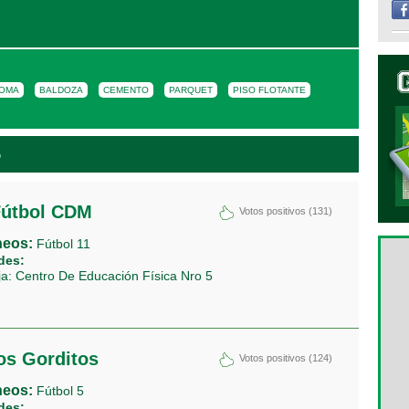
 búsqueda, por favor completá los siguientes datos
>
OMA
BALDOZA
CEMENTO
PARQUET
PISO FLOTANTE
8
9
10
11
TODAS LAS OPCIONES
o
LISTAR TODOS
Fútbol CDM
Votos positivos (131)
neos:
Fútbol 11
des:
ja: Centro De Educación Física Nro 5
os Gorditos
Votos positivos (124)
neos:
Fútbol 5
des: