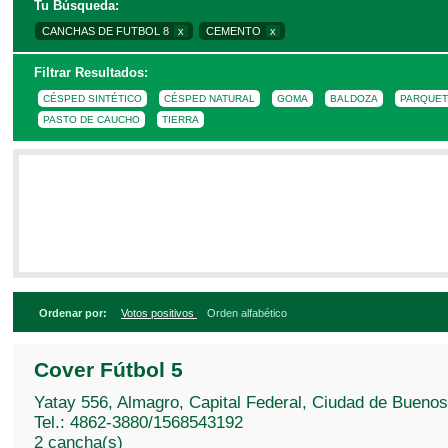
Tu Búsqueda:
Para refinar la búsqueda, por favor complet
CANCHAS DE FUTBOL 8
x
CEMENTO
x
Filtrar Resultados:
CÉSPED SINTÉTICO
CÉSPED NATURAL
GOMA
BALDOZA
PARQUET
CANTIDAD DE JUGADORES
5
6
7
8
9
10
11
12
T
PASTO DE CAUCHO
TIERRA
CANCHA TECHADA
CANCHA ABIERTA
Ordenar por:
Votos positivos
Orden alfabético
Cover Fútbol 5
Yatay 556, Almagro, Capital Federal, Ciudad de Buenos
Tel.: 4862-3880/1568543192
2 cancha(s)