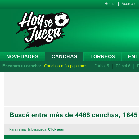
Home
Acerca d
NOVEDADES
CANCHAS
TORNEOS
ENT
Encontrá tu cancha:
Canchas más populares
Fútbol 5
Fútbol 6
F
Para refinar la búsqueda,
Click aquí