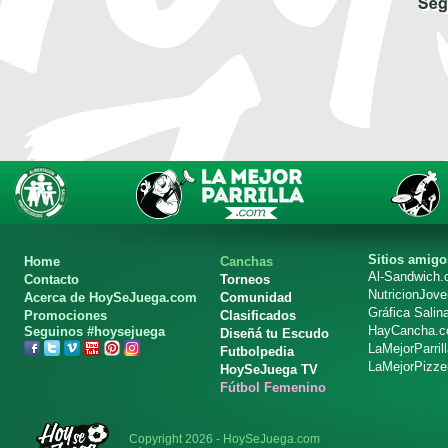
Sitios amigo
Home
Canchas
Al-Sandwich
Contacto
Torneos
NutricionJov
Acerca de HoySeJuega.com
Comunidad
Gráfica Salin
Promociones
Clasificados
HayCancha.
Seguinos #hoysejuega
Diseñá tu Escudo
LaMejorParril
Futbolpedia
LaMejorPizze
HoySeJuega TV
Fútbol Femenino
Copyright 2026 - HoySeJuega.com