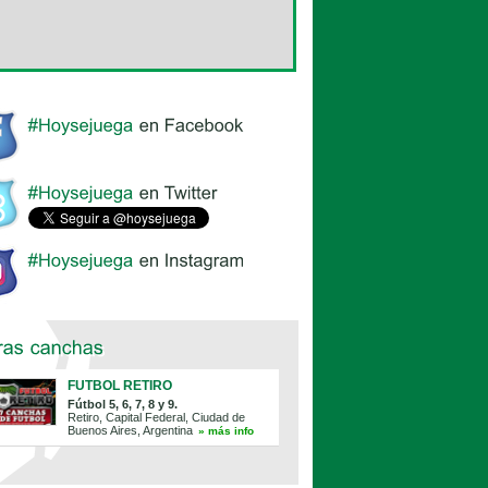
FUTBOL RETIRO
Fútbol 5, 6, 7, 8 y 9.
Retiro, Capital Federal, Ciudad de
Buenos Aires, Argentina
» más info