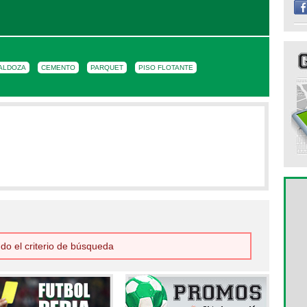
 búsqueda, por favor completá los siguientes datos
ALDOZA
CEMENTO
PARQUET
PISO FLOTANTE
9
10
11
12
TODAS LAS OPCIONES
ECHADA
CANCHA ABIERTA
LISTAR TODAS
do el criterio de búsqueda