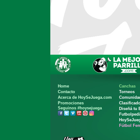
Home
Canchas
Contacto
Torneos
Acerca de HoySeJuega.com
Comunida
Promociones
Clasificad
Seguinos #hoysejuega
Diseñá tu
Futbolped
HoySeJue
Fútbol Fe