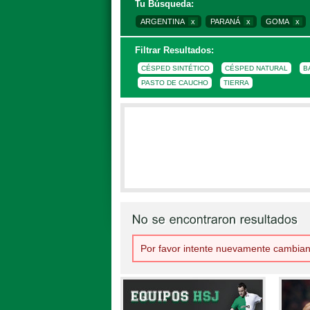
Tu Búsqueda:
Para refinar la
ARGENTINA
x
PARANÁ
x
GOMA
x
Filtrar Resultados:
CÉSPED SINTÉTICO
CÉSPED NATURAL
B
CANTIDAD DE JUGADORES
5
6
7
8
PASTO DE CAUCHO
TIERRA
CANCHA T
Por favor intente nuevamente cambian