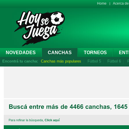
Home
Acerca d
NOVEDADES
CANCHAS
TORNEOS
ENT
Encontrá tu cancha:
Canchas más populares
Fútbol 5
Fútbol 6
F
Para refinar la búsqueda,
Click aquí