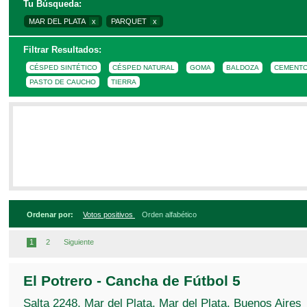
Tu Búsqueda:
Para refinar la búsqueda, por favor complet
MAR DEL PLATA
x
PARQUET
x
Filtrar Resultados:
CÉSPED SINTÉTICO
CÉSPED NATURAL
GOMA
BALDOZA
CEMENT
CANTIDAD DE JUGADORES
5
6
7
8
9
10
11
12
T
PASTO DE CAUCHO
TIERRA
CANCHA TECHADA
CANCHA ABIERTA
Ordenar por:
Votos positivos
Orden alfabético
1
2
Siguiente
El Potrero - Cancha de Fútbol 5
Salta 2248, Mar del Plata, Mar del Plata, Buenos Aires