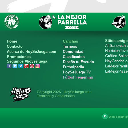
Sitios amigo
Home
Canchas
Al-Sandwich
Contacto
Torneos
NutricionJov
Acerca de HoySeJuega.com
Comunidad
Gráfica Salin
Promociones
Clasificados
HayCancha.
Seguinos #hoysejuega
Diseñá tu Escudo
LaMejorParril
Futbolpedia
LaMejorPizze
HoySeJuega TV
Fútbol Femenino
Copyright 2026 - HoySeJuega.com
Términos y Condiciones
Web design b