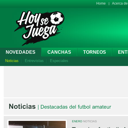
Home
Acerca d
NOVEDADES
CANCHAS
TORNEOS
ENT
Noticias
Entrevistas
Especiales
ENERO
NOTICIAS