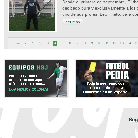
Desde el primero de septiembre, Fútbol
dedicado pura y exclusivamente a los
uno de sus profes, Leo Prieto, para c
leer más
<<
<
1
2
3
4
5
6
7
8
9
10
11
12
13
14
1