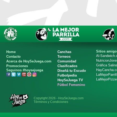
Sitios amigo
Home
Canchas
Al-Sandwich
Contacto
Torneos
NutricionJov
Acerca de HoySeJuega.com
Comunidad
Gráfica Salin
Promociones
Clasificados
HayCancha.
Seguinos #hoysejuega
Diseñá tu Escudo
LaMejorParril
Futbolpedia
LaMejorPizze
HoySeJuega TV
Fútbol Femenino
Copyright 2026 - HoySeJuega.com
Términos y Condiciones