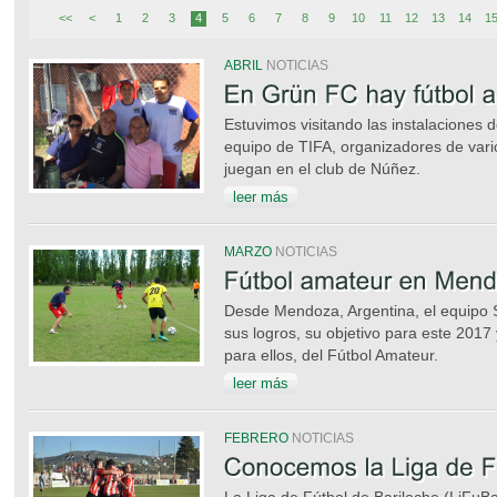
<<
<
1
2
3
4
5
6
7
8
9
10
11
12
13
14
1
ABRIL
NOTICIAS
Estuvimos visitando las instalaciones
equipo de TIFA, organizadores de vari
juegan en el club de Núñez.
leer más
MARZO
NOTICIAS
Desde Mendoza, Argentina, el equipo S
sus logros, su objetivo para este 2017 
para ellos, del Fútbol Amateur.
leer más
FEBRERO
NOTICIAS