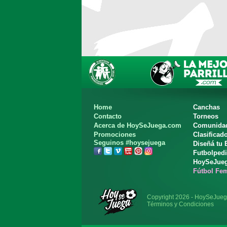
Home
Canchas
Contacto
Torneos
Acerca de HoySeJuega.com
Comunida
Promociones
Clasificad
Seguinos #hoysejuega
Diseñá tu
Futbolped
HoySeJue
Fútbol Fe
Copyright 2026 - HoySeJue
Términos y Condiciones