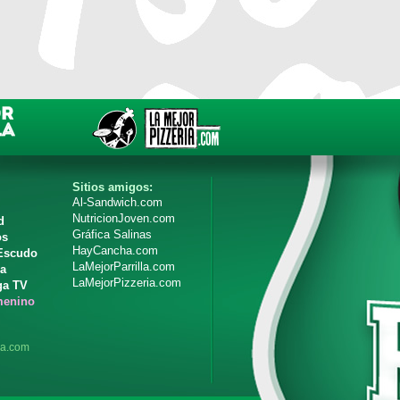
Sitios amigos:
Al-Sandwich.com
NutricionJoven.com
d
Gráfica Salinas
os
HayCancha.com
 Escudo
LaMejorParrilla.com
ia
LaMejorPizzeria.com
ga TV
menino
ga.com