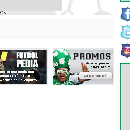
/?>
ver promociones