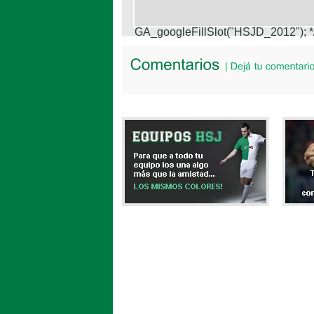
GA_googleFillSlot("HSJD_2012");
*