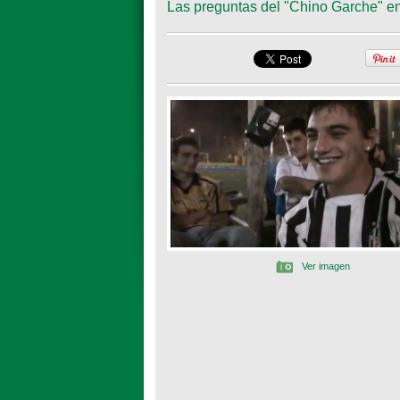
Las preguntas del "Chino Garche" en
Ver imagen