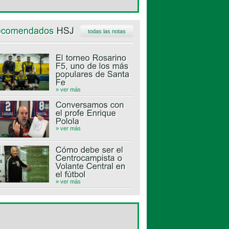
todas las notas
» ver más
» ver más
» ver más