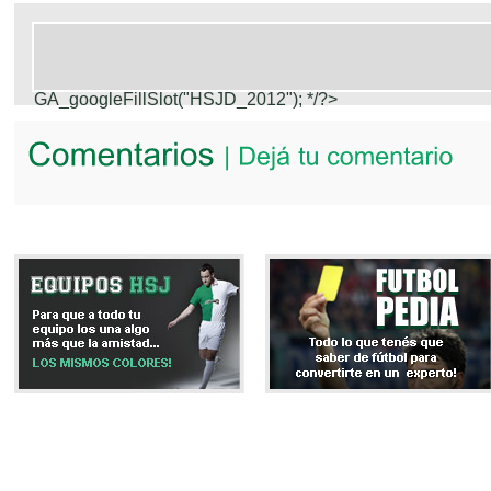
GA_googleFillSlot("HSJD_2012");
*/?>