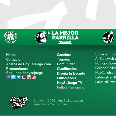
Sitios amigo
Home
Canchas
Al-Sandwich
Contacto
Torneos
NutricionJov
Acerca de HoySeJuega.com
Comunidad
Gráfica Salin
Promociones
Clasificados
HayCancha.
Seguinos #hoysejuega
Diseñá tu Escudo
LaMejorParril
Futbolpedia
LaMejorPizze
HoySeJuega TV
Fútbol Femenino
Copyright 2026 - HoySeJuega.com
Términos y Condiciones