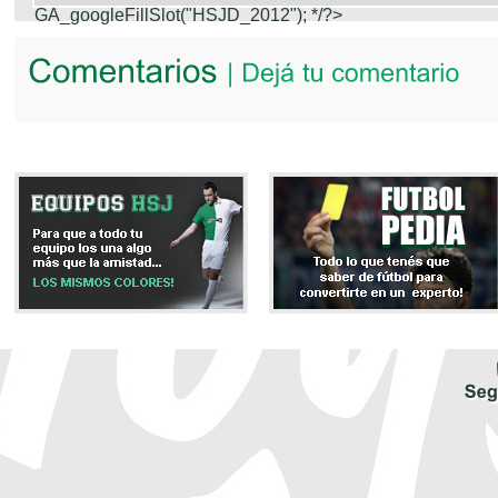
GA_googleFillSlot("HSJD_2012");
*/?>