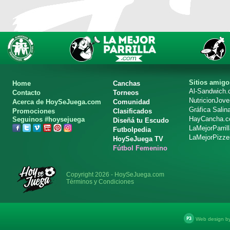
Sitios amigo
Home
Canchas
Al-Sandwich
Contacto
Torneos
NutricionJov
Acerca de HoySeJuega.com
Comunidad
Gráfica Salin
Promociones
Clasificados
HayCancha.
Seguinos #hoysejuega
Diseñá tu Escudo
LaMejorParril
Futbolpedia
LaMejorPizze
HoySeJuega TV
Fútbol Femenino
Copyright 2026 - HoySeJuega.com
Términos y Condiciones
Web design b