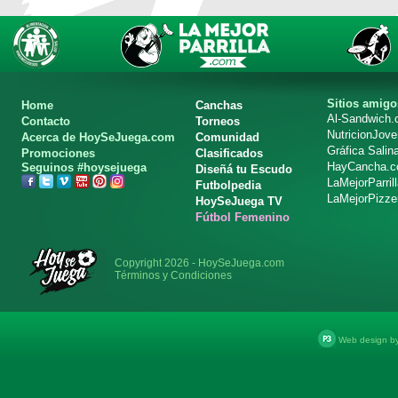
Sitios amigo
Home
Canchas
Al-Sandwich
Contacto
Torneos
NutricionJov
Acerca de HoySeJuega.com
Comunidad
Gráfica Salin
Promociones
Clasificados
HayCancha.
Seguinos #hoysejuega
Diseñá tu Escudo
LaMejorParril
Futbolpedia
LaMejorPizze
HoySeJuega TV
Fútbol Femenino
Copyright 2026 - HoySeJuega.com
Términos y Condiciones
Web design b