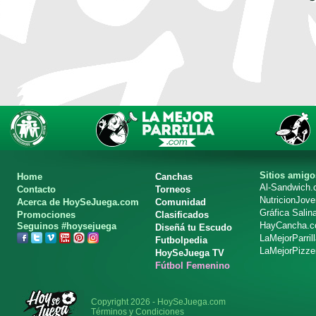
Sitios amigo
Home
Canchas
Al-Sandwich
Contacto
Torneos
NutricionJov
Acerca de HoySeJuega.com
Comunidad
Gráfica Salin
Promociones
Clasificados
HayCancha.
Seguinos #hoysejuega
Diseñá tu Escudo
LaMejorParril
Futbolpedia
LaMejorPizze
HoySeJuega TV
Fútbol Femenino
Copyright 2026 - HoySeJuega.com
Términos y Condiciones