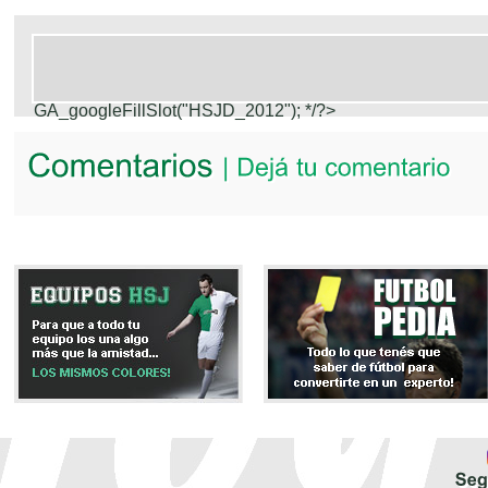
GA_googleFillSlot("HSJD_2012");
*/?>