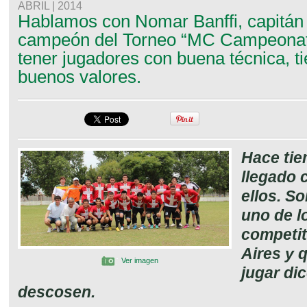
ABRIL | 2014
Hablamos con Nomar Banffi, capitán
campeón del Torneo “MC Campeonat
tener jugadores con buena técnica, t
buenos valores.
Hace tie
llegado 
ellos. S
uno de l
competi
Aires y 
Ver imagen
jugar di
descosen.