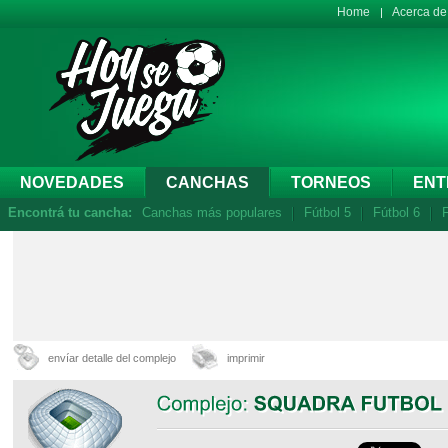
Home
Acerca d
NOVEDADES
CANCHAS
TORNEOS
ENT
Encontrá tu cancha:
Canchas más populares
Fútbol 5
Fútbol 6
F
envíar detalle del complejo
imprimir