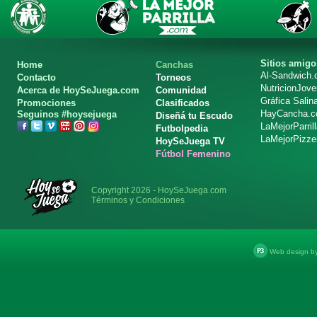
Sitios amigo
Home
Canchas
Al-Sandwich
Contacto
Torneos
NutricionJov
Acerca de HoySeJuega.com
Comunidad
Gráfica Salin
Promociones
Clasificados
HayCancha.
Seguinos #hoysejuega
Diseñá tu Escudo
LaMejorParril
Futbolpedia
LaMejorPizze
HoySeJuega TV
Fútbol Femenino
Copyright 2026 - HoySeJuega.com
Términos y Condiciones
Web design b