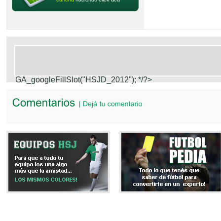
GA_googleFillSlot("HSJD_2012");
*/?>