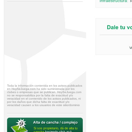
Infraestructura:
T
V
Toda la información contenida en los avisos publicados
en HoySeJuega.com ha sido suministrada por los
clubes o empresas que se publican. HoySeJuega.com
no se responsabiliza por la falta de exactitud y/o
veracidad en el contenido de los avisos publicados, ni
por los daños que dicha falta de exactitud y/o
veracidad causen a los usuarios de este sitio/dominio
Si sos propietario, dá de alta tu
cancha
haciendo click acá