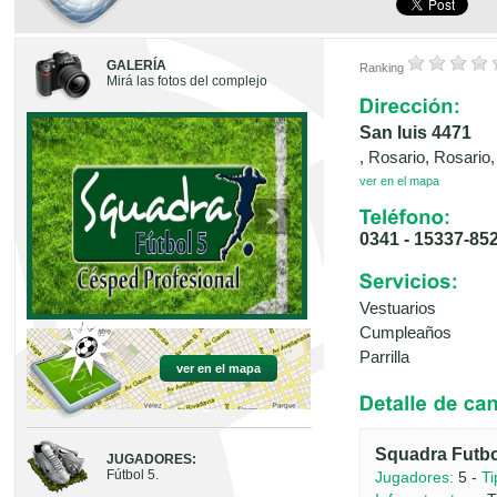
GALERÍA
Ranking
Mirá las fotos del complejo
San luis 4471
, Rosario, Rosario
ver en el mapa
0341 - 15337-85
Vestuarios
Cumpleaños
Parrilla
ver en el mapa
Squadra Futbo
JUGADORES:
Fútbol 5.
Jugadores:
5 -
Ti