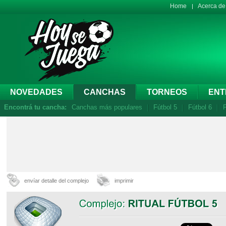
Home
Acerca d
NOVEDADES
CANCHAS
TORNEOS
ENT
Encontrá tu cancha:
Canchas más populares
Fútbol 5
Fútbol 6
F
envíar detalle del complejo
imprimir