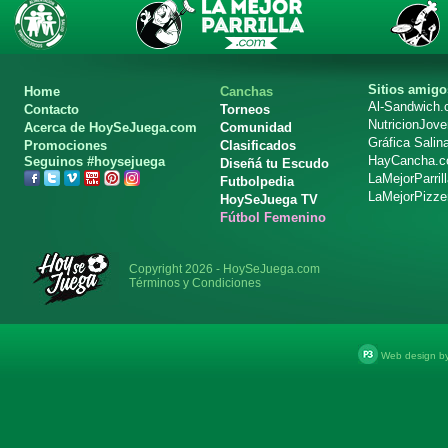
Sitios amigo
Home
Canchas
Al-Sandwich
Contacto
Torneos
NutricionJov
Acerca de HoySeJuega.com
Comunidad
Gráfica Salin
Promociones
Clasificados
HayCancha.
Seguinos #hoysejuega
Diseñá tu Escudo
LaMejorParril
Futbolpedia
LaMejorPizze
HoySeJuega TV
Fútbol Femenino
Copyright 2026 - HoySeJuega.com
Términos y Condiciones
Web design b