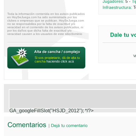
Jugadores:
5 -
Ti
Infraestructura:
T
Toda la información contenida en los avisos publicados
en HoySeJuega.com ha sido suministrada por los
clubes o empresas que se publican. HoySeJuega.com
no se responsabiliza por la falta de exactitud y/o
veracidad en el contenido de los avisos publicados, ni
por los daños que dicha falta de exactitud y/o
veracidad causen a los usuarios de este sitio/dominio
V
Si sos propietario, dá de alta tu
cancha
haciendo click acá
GA_googleFillSlot("HSJD_2012");
*/?>