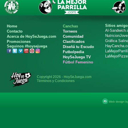
Sitios amigo
Home
Canchas
Al-Sandwich
Contacto
Torneos
NutricionJov
Acerca de HoySeJuega.com
Comunidad
Gráfica Salin
Promociones
Clasificados
HayCancha.
Seguinos #hoysejuega
Diseñá tu Escudo
LaMejorParril
Futbolpedia
LaMejorPizze
HoySeJuega TV
Fútbol Femenino
Copyright 2026 - HoySeJuega.com
Términos y Condiciones
Web design b