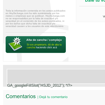
Toda la información contenida en los avisos publicados
en HoySeJuega.com ha sido suministrada por los
clubes o empresas que se publican. HoySeJuega.com
V
no se responsabiliza por la falta de exactitud y/o
veracidad en el contenido de los avisos publicados, ni
por los daños que dicha falta de exactitud y/o
veracidad causen a los usuarios de este sitio/dominio
Si sos propietario, dá de alta tu
cancha
haciendo click acá
GA_googleFillSlot("HSJD_2012");
*/?>