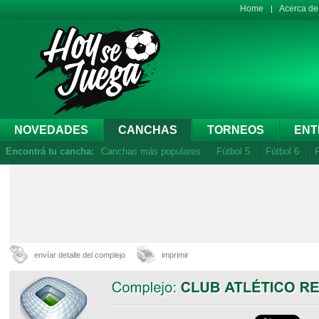
Home
Acerca d
NOVEDADES
CANCHAS
TORNEOS
ENT
Encontrá tu cancha:
Canchas más populares
Fútbol 5
Fútbol 6
F
envíar detalle del complejo
imprimir