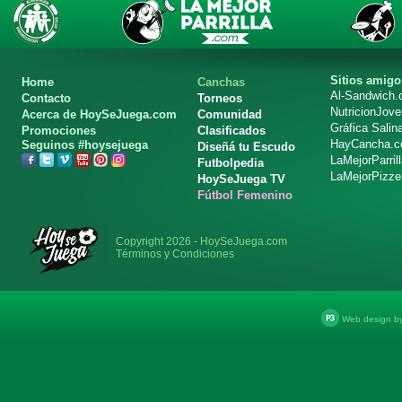
Sitios amigo
Home
Canchas
Al-Sandwich
Contacto
Torneos
NutricionJov
Acerca de HoySeJuega.com
Comunidad
Gráfica Salin
Promociones
Clasificados
HayCancha.
Seguinos #hoysejuega
Diseñá tu Escudo
LaMejorParril
Futbolpedia
LaMejorPizze
HoySeJuega TV
Fútbol Femenino
Copyright 2026 - HoySeJuega.com
Términos y Condiciones
Web design b