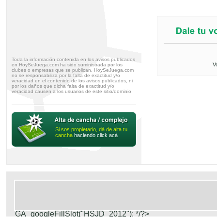
Toda la información contenida en los avisos publicados
V
en HoySeJuega.com ha sido suministrada por los
clubes o empresas que se publican. HoySeJuega.com
no se responsabiliza por la falta de exactitud y/o
veracidad en el contenido de los avisos publicados, ni
por los daños que dicha falta de exactitud y/o
veracidad causen a los usuarios de este sitio/dominio
Si sos propietario, dá de alta tu
cancha
haciendo click acá
GA_googleFillSlot("HSJD_2012");
*/?>