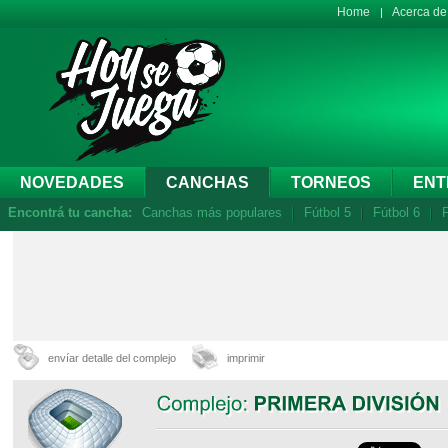
Home
Acerca d
NOVEDADES
CANCHAS
TORNEOS
ENT
Encontrá tu cancha:
Canchas más populares
Fútbol 5
Fútbol 6
F
envíar detalle del complejo
imprimir