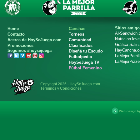
Sitios amigo
Home
Canchas
Al-Sandwich
Contacto
Torneos
NutricionJov
Acerca de HoySeJuega.com
Comunidad
Gráfica Salin
Promociones
Clasificados
HayCancha.
Seguinos #hoysejuega
Diseñá tu Escudo
LaMejorParril
Futbolpedia
LaMejorPizze
HoySeJuega TV
Fútbol Femenino
Copyright 2026 - HoySeJuega.com
Términos y Condiciones
Web design b