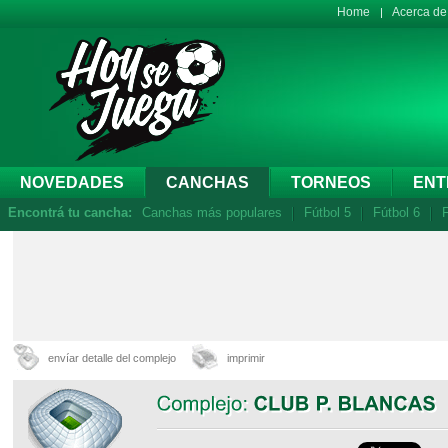
Home
Acerca d
NOVEDADES
CANCHAS
TORNEOS
ENT
Encontrá tu cancha:
Canchas más populares
Fútbol 5
Fútbol 6
F
envíar detalle del complejo
imprimir