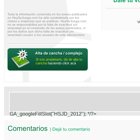
Toda la información contenida en los avisos publicados
en HoySeJuega.com ha sido suministrada por los
clubes o empresas que se publican. HoySeJuega.com
V
no se responsabiliza por la falta de exactitud y/o
veracidad en el contenido de los avisos publicados, ni
por los daños que dicha falta de exactitud y/o
veracidad causen a los usuarios de este sitio/dominio
Si sos propietario, dá de alta tu
cancha
haciendo click acá
GA_googleFillSlot("HSJD_2012");
*/?>