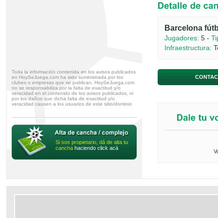
Barcelona fútb
Jugadores:
5 -
Ti
Infraestructura:
T
Toda la información contenida en los avisos publicados
CONTAC
en HoySeJuega.com ha sido suministrada por los
clubes o empresas que se publican. HoySeJuega.com
no se responsabiliza por la falta de exactitud y/o
veracidad en el contenido de los avisos publicados, ni
por los daños que dicha falta de exactitud y/o
veracidad causen a los usuarios de este sitio/dominio
Si sos propietario, dá de alta tu
cancha
haciendo click acá
V