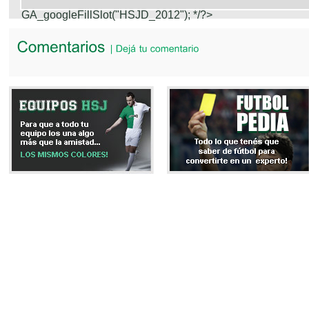
GA_googleFillSlot("HSJD_2012");
*/?>