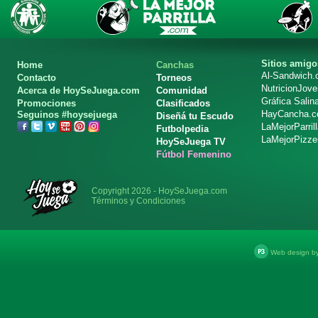
Sitios amigo
Home
Canchas
Al-Sandwich
Contacto
Torneos
NutricionJov
Acerca de HoySeJuega.com
Comunidad
Gráfica Salin
Promociones
Clasificados
HayCancha.
Seguinos #hoysejuega
Diseñá tu Escudo
LaMejorParril
Futbolpedia
LaMejorPizze
HoySeJuega TV
Fútbol Femenino
Copyright 2026 - HoySeJuega.com
Términos y Condiciones
Web design b