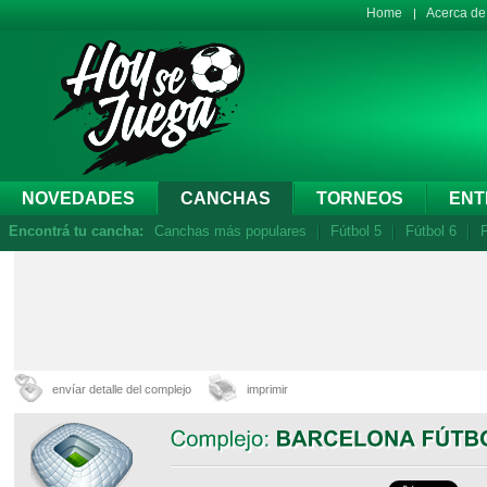
Home
Acerca d
NOVEDADES
CANCHAS
TORNEOS
ENT
Encontrá tu cancha:
Canchas más populares
Fútbol 5
Fútbol 6
F
envíar detalle del complejo
imprimir