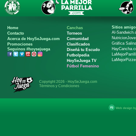
Sitios amigo
Home
Canchas
Al-Sandwich
Contacto
Torneos
NutricionJov
Acerca de HoySeJuega.com
Comunidad
Gráfica Salin
Promociones
Clasificados
HayCancha.
Seguinos #hoysejuega
Diseñá tu Escudo
LaMejorParril
Futbolpedia
LaMejorPizze
HoySeJuega TV
Fútbol Femenino
Copyright 2026 - HoySeJuega.com
Términos y Condiciones
Web design b