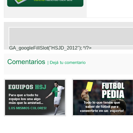
GA_googleFillSlot("HSJD_2012");
*/?>