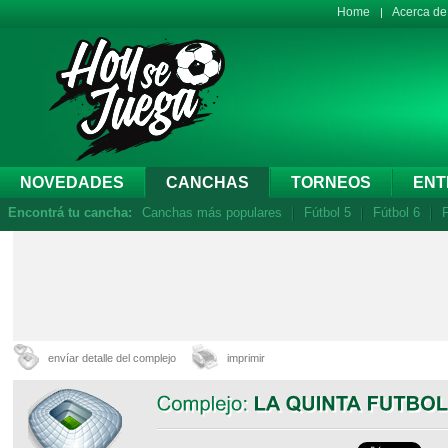
Home
Acerca d
NOVEDADES
CANCHAS
TORNEOS
ENT
Encontrá tu cancha:
Canchas más populares
Fútbol 5
Fútbol 6
F
envíar detalle del complejo
imprimir