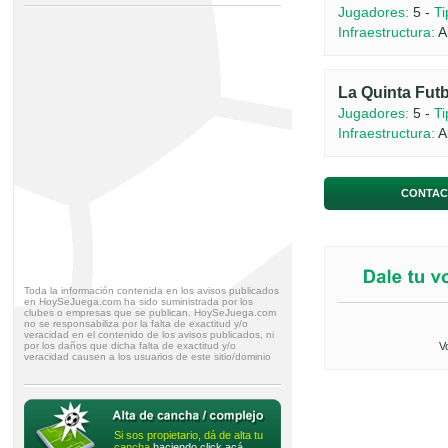
Jugadores:
5 -
Ti
Infraestructura:
A
La Quinta Fut
Jugadores:
5 -
Ti
Infraestructura:
A
CONTAC
Toda la información contenida en los avisos publicados
en HoySeJuega.com ha sido suministrada por los
clubes o empresas que se publican. HoySeJuega.com
no se responsabiliza por la falta de exactitud y/o
veracidad en el contenido de los avisos publicados, ni
por los daños que dicha falta de exactitud y/o
V
veracidad causen a los usuarios de este sitio/dominio
Si sos propietario, dá de alta tu
cancha
haciendo click acá