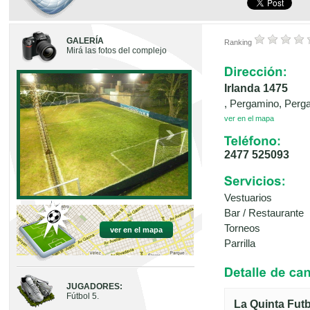
GALERÍA
Ranking
Mirá las fotos del complejo
Irlanda 1475
, Pergamino, Perg
ver en el mapa
2477 525093
Vestuarios
Bar / Restaurante
Torneos
ver en el mapa
Parrilla
JUGADORES:
Fútbol 5.
La Quinta Fut