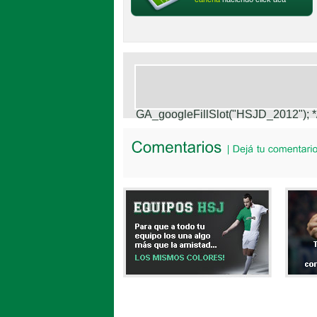
GA_googleFillSlot("HSJD_2012");
*