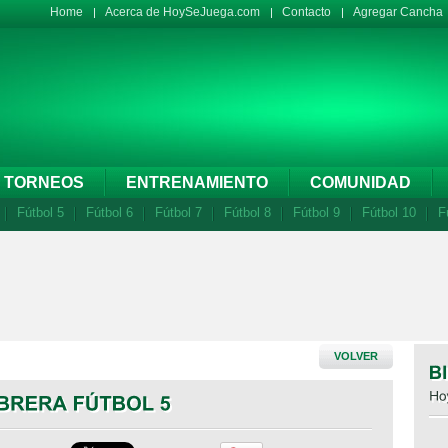
Home
Acerca de HoySeJuega.com
Contacto
Agregar Cancha
TORNEOS
ENTRENAMIENTO
COMUNIDAD
Fútbol 5
Fútbol 6
Fútbol 7
Fútbol 8
Fútbol 9
Fútbol 10
F
VOLVER