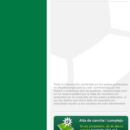
Toda la información contenida en los avisos publicados
en HoySeJuega.com ha sido suministrada por los
clubes o empresas que se publican. HoySeJuega.com
no se responsabiliza por la falta de exactitud y/o
veracidad en el contenido de los avisos publicados, ni
por los daños que dicha falta de exactitud y/o
veracidad causen a los usuarios de este sitio/dominio
Si sos propietario, dá de alta tu
cancha
haciendo click acá