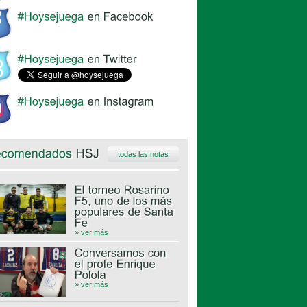
todas las notas
» ver más
» ver más