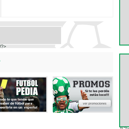
/?>
ver promociones
*/ ?