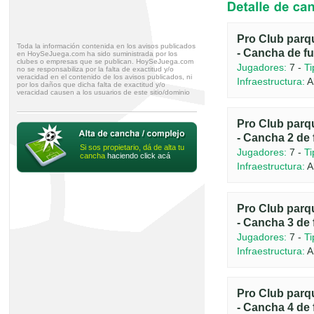
Pro Club parq
Toda la información contenida en los avisos publicados
- Cancha de fu
en HoySeJuega.com ha sido suministrada por los
clubes o empresas que se publican. HoySeJuega.com
Jugadores:
7 -
Ti
no se responsabiliza por la falta de exactitud y/o
veracidad en el contenido de los avisos publicados, ni
Infraestructura:
A
por los daños que dicha falta de exactitud y/o
veracidad causen a los usuarios de este sitio/dominio
Pro Club parq
- Cancha 2 de 
Si sos propietario, dá de alta tu
Jugadores:
7 -
Ti
cancha
haciendo click acá
Infraestructura:
A
Pro Club parq
- Cancha 3 de 
Jugadores:
7 -
Ti
Infraestructura:
A
Pro Club parq
- Cancha 4 de 