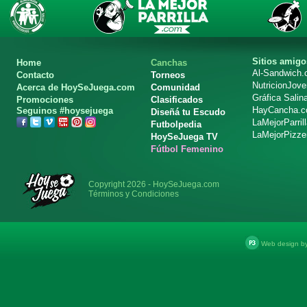
Sitios amigo
Home
Canchas
Al-Sandwich
Contacto
Torneos
NutricionJov
Acerca de HoySeJuega.com
Comunidad
Gráfica Salin
Promociones
Clasificados
HayCancha.
Seguinos #hoysejuega
Diseñá tu Escudo
LaMejorParril
Futbolpedia
LaMejorPizze
HoySeJuega TV
Fútbol Femenino
Copyright 2026 - HoySeJuega.com
Términos y Condiciones
Web design b