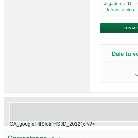
Jugadores:
11 -
T
-
Infraestructura:
CONTAC
V
GA_googleFillSlot("HSJD_2012");
*/?>