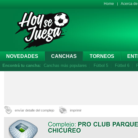
Home
Acerca d
NOVEDADES
CANCHAS
TORNEOS
ENT
Encontrá tu cancha:
Canchas más populares
Fútbol 5
Fútbol 6
F
envíar detalle del complejo
imprimir