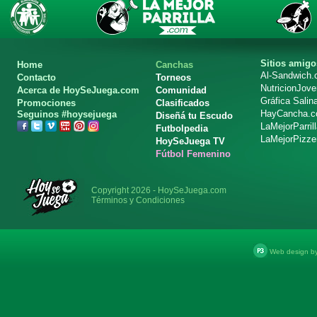
Sitios amigo
Home
Canchas
Al-Sandwich
Contacto
Torneos
NutricionJov
Acerca de HoySeJuega.com
Comunidad
Gráfica Salin
Promociones
Clasificados
HayCancha.
Seguinos #hoysejuega
Diseñá tu Escudo
LaMejorParril
Futbolpedia
LaMejorPizze
HoySeJuega TV
Fútbol Femenino
Copyright 2026 - HoySeJuega.com
Términos y Condiciones
Web design b