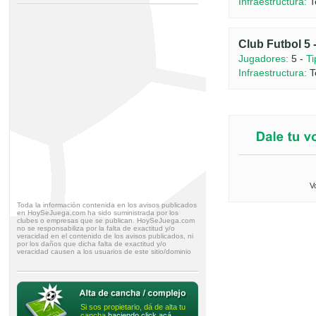
Infraestructura:
T
Club Futbol 5 
Jugadores:
5 -
Ti
Infraestructura:
T
V
Toda la información contenida en los avisos publicados
en HoySeJuega.com ha sido suministrada por los
clubes o empresas que se publican. HoySeJuega.com
no se responsabiliza por la falta de exactitud y/o
veracidad en el contenido de los avisos publicados, ni
por los daños que dicha falta de exactitud y/o
veracidad causen a los usuarios de este sitio/dominio
Si sos propietario, dá de alta tu
cancha
haciendo click acá