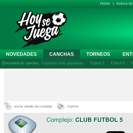
Home
Acerca d
NOVEDADES
CANCHAS
TORNEOS
ENT
Encontrá tu cancha:
Canchas más populares
Fútbol 5
Fútbol 6
F
envíar detalle del complejo
imprimir