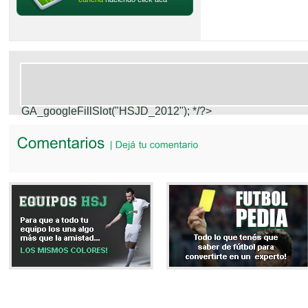
GA_googleFillSlot("HSJD_2012");
*/?>