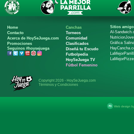
Sitios amigo
Home
Canchas
Al-Sandwich
Contacto
Torneos
NutricionJov
Acerca de HoySeJuega.com
Comunidad
Gráfica Salin
Promociones
Clasificados
HayCancha.
Seguinos #hoysejuega
Diseñá tu Escudo
LaMejorParril
Futbolpedia
LaMejorPizze
HoySeJuega TV
Fútbol Femenino
Copyright 2026 - HoySeJuega.com
Términos y Condiciones
Web design b