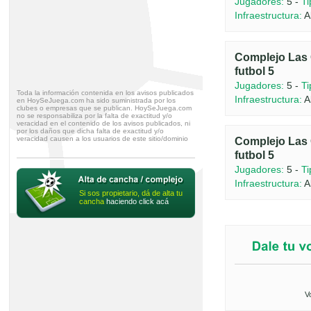
Jugadores:
5 -
Ti
Infraestructura:
A
Complejo Las 
futbol 5
Jugadores:
5 -
Ti
Toda la información contenida en los avisos publicados
Infraestructura:
A
en HoySeJuega.com ha sido suministrada por los
clubes o empresas que se publican. HoySeJuega.com
no se responsabiliza por la falta de exactitud y/o
veracidad en el contenido de los avisos publicados, ni
por los daños que dicha falta de exactitud y/o
veracidad causen a los usuarios de este sitio/dominio
Complejo Las 
futbol 5
Jugadores:
5 -
Ti
Infraestructura:
A
Si sos propietario, dá de alta tu
cancha
haciendo click acá
V