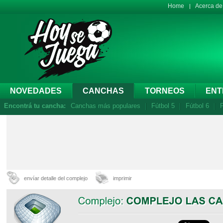
Home
Acerca d
NOVEDADES
CANCHAS
TORNEOS
ENT
Encontrá tu cancha:
Canchas más populares
Fútbol 5
Fútbol 6
F
envíar detalle del complejo
imprimir