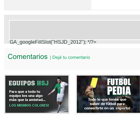
GA_googleFillSlot("HSJD_2012");
*/?>