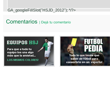
GA_googleFillSlot("HSJD_2012");
*/?>