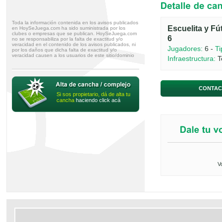
Toda la información contenida en los avisos publicados
Escuelita y Fú
en HoySeJuega.com ha sido suministrada por los
clubes o empresas que se publican. HoySeJuega.com
6
no se responsabiliza por la falta de exactitud y/o
veracidad en el contenido de los avisos publicados, ni
Jugadores:
6 -
Ti
por los daños que dicha falta de exactitud y/o
veracidad causen a los usuarios de este sitio/dominio
Infraestructura:
T
CONTAC
Si sos propietario, dá de alta tu
cancha
haciendo click acá
V