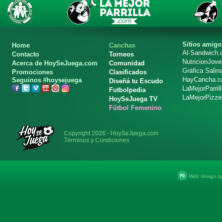
Sitios amigo
Home
Canchas
Al-Sandwich
Contacto
Torneos
NutricionJov
Acerca de HoySeJuega.com
Comunidad
Gráfica Salin
Promociones
Clasificados
HayCancha.
Seguinos #hoysejuega
Diseñá tu Escudo
LaMejorParril
Futbolpedia
LaMejorPizze
HoySeJuega TV
Fútbol Femenino
Copyright 2026 - HoySeJuega.com
Términos y Condiciones
Web design b