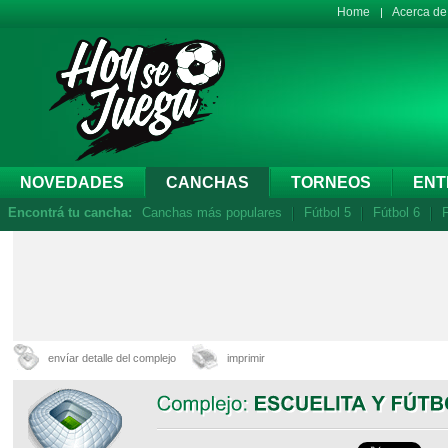
Home
Acerca d
NOVEDADES
CANCHAS
TORNEOS
ENT
Encontrá tu cancha:
Canchas más populares
Fútbol 5
Fútbol 6
F
envíar detalle del complejo
imprimir