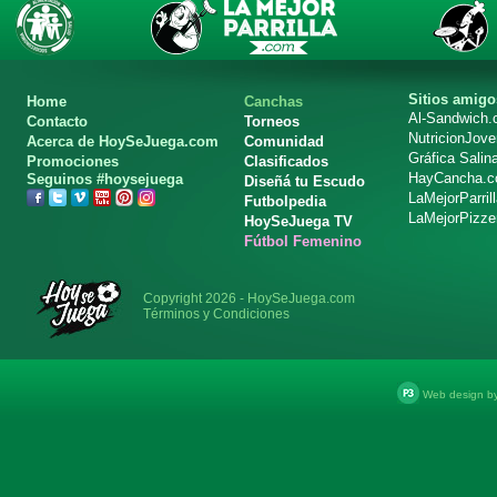
Sitios amigo
Home
Canchas
Al-Sandwich
Contacto
Torneos
NutricionJov
Acerca de HoySeJuega.com
Comunidad
Gráfica Salin
Promociones
Clasificados
HayCancha.
Seguinos #hoysejuega
Diseñá tu Escudo
LaMejorParril
Futbolpedia
LaMejorPizze
HoySeJuega TV
Fútbol Femenino
Copyright 2026 - HoySeJuega.com
Términos y Condiciones
Web design b