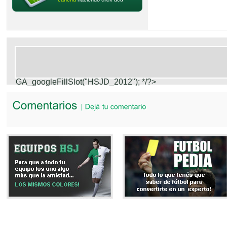
GA_googleFillSlot("HSJD_2012");
*/?>