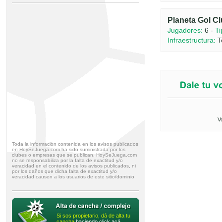
Planeta Gol Cl
Jugadores:
6 -
Ti
Infraestructura:
T
V
Toda la información contenida en los avisos publicados
en HoySeJuega.com ha sido suministrada por los
clubes o empresas que se publican. HoySeJuega.com
no se responsabiliza por la falta de exactitud y/o
veracidad en el contenido de los avisos publicados, ni
por los daños que dicha falta de exactitud y/o
veracidad causen a los usuarios de este sitio/dominio
Si sos propietario, dá de alta tu
cancha
haciendo click acá