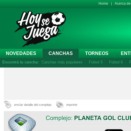
Home
Acerca d
NOVEDADES
CANCHAS
TORNEOS
ENT
Encontrá tu cancha:
Canchas más populares
Fútbol 5
Fútbol 6
F
envíar detalle del complejo
imprimir