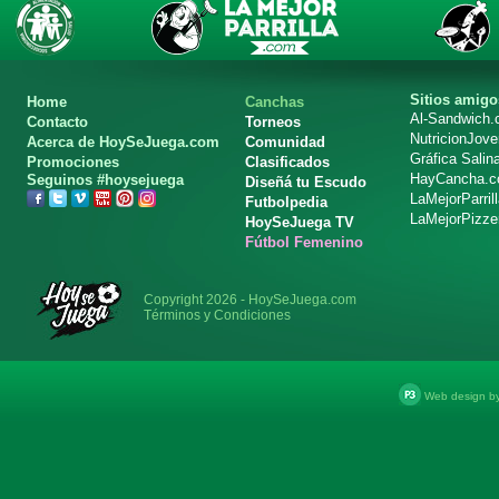
Sitios amigo
Home
Canchas
Al-Sandwich
Contacto
Torneos
NutricionJov
Acerca de HoySeJuega.com
Comunidad
Gráfica Salin
Promociones
Clasificados
HayCancha.
Seguinos #hoysejuega
Diseñá tu Escudo
LaMejorParril
Futbolpedia
LaMejorPizze
HoySeJuega TV
Fútbol Femenino
Copyright 2026 - HoySeJuega.com
Términos y Condiciones
Web design b