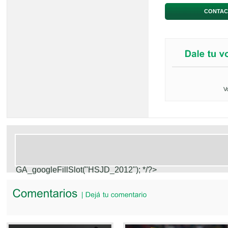
CONTAC
V
GA_googleFillSlot("HSJD_2012");
*/?>