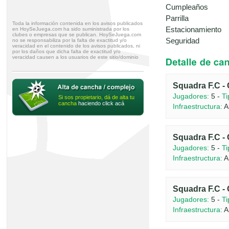
Cumpleaños
Parrilla
Toda la información contenida en los avisos publicados
Estacionamiento
en HoySeJuega.com ha sido suministrada por los
clubes o empresas que se publican. HoySeJuega.com
Seguridad
no se responsabiliza por la falta de exactitud y/o
veracidad en el contenido de los avisos publicados, ni
por los daños que dicha falta de exactitud y/o
veracidad causen a los usuarios de este sitio/dominio
Squadra F.C -
Jugadores:
5 -
Ti
Si sos propietario, dá de alta tu
cancha
haciendo click acá
Infraestructura:
Ab
Squadra F.C -
Jugadores:
5 -
Ti
Infraestructura:
Ab
Squadra F.C -
Jugadores:
5 -
Ti
Infraestructura:
Ab