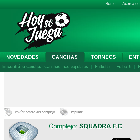
Home
Acerca d
NOVEDADES
CANCHAS
TORNEOS
ENT
Encontrá tu cancha:
Canchas más populares
Fútbol 5
Fútbol 6
F
envíar detalle del complejo
imprimir