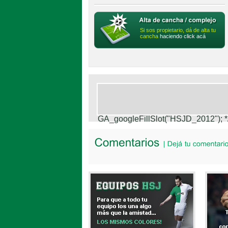
Si sos propietario, dá de alta tu
cancha
haciendo click acá
GA_googleFillSlot("HSJD_2012");
*