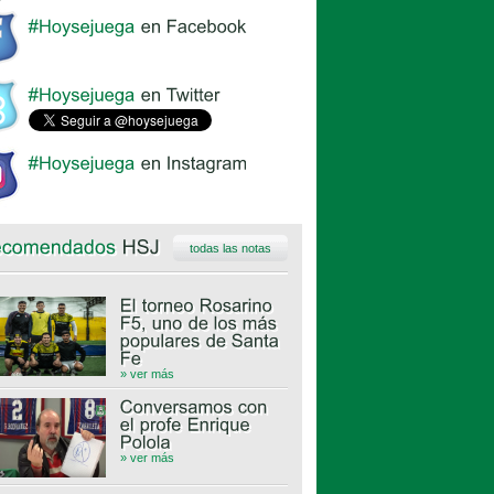
todas las notas
» ver más
» ver más