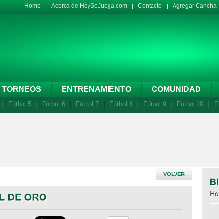
Home
Acerca de HoySeJuega.com
Contacto
Agregar Cancha
TORNEOS
ENTRENAMIENTO
COMUNIDAD
Fútbol 5
Fútbol 6
Fútbol 7
Fútbol 8
Fútbol 9
Fútbol 10
F
VOLVER