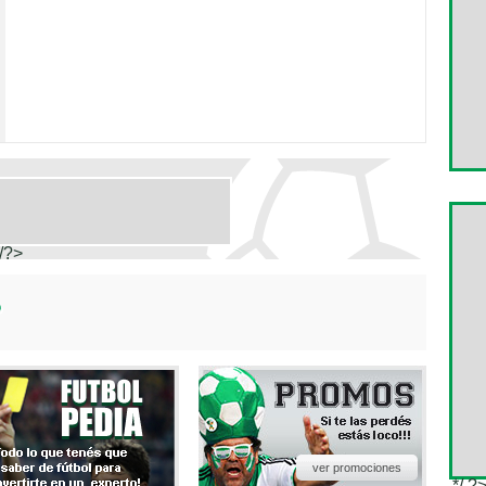
/?>
ver promociones
*/ ?