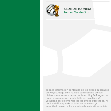
SEDE DE TORNEO:
Torneo Gol de Oro
.
Toda la información contenida en los avisos publicados
en HoySeJuega.com ha sido suministrada por los
clubes o empresas que se publican. HoySeJuega.com
no se responsabiliza por la falta de exactitud y/o
veracidad en el contenido de los avisos publicados, ni
por los daños que dicha falta de exactitud y/o
veracidad causen a los usuarios de este sitio/dominio