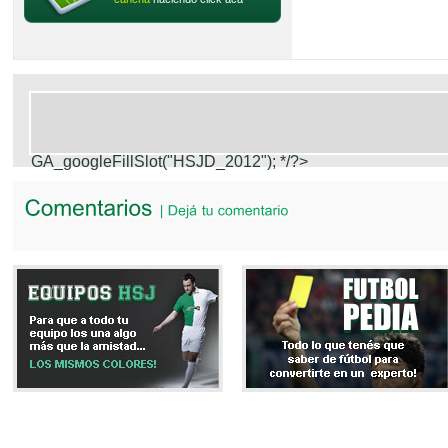
GA_googleFillSlot("HSJD_2012");
*/?>