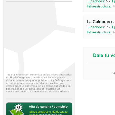
Jugadores:
5 -
Ti
Infraestructura:
T
La Calderas c
Jugadores:
7 -
Ti
Infraestructura:
T
V
Toda la información contenida en los avisos publicados
en HoySeJuega.com ha sido suministrada por los
clubes o empresas que se publican. HoySeJuega.com
no se responsabiliza por la falta de exactitud y/o
veracidad en el contenido de los avisos publicados, ni
por los daños que dicha falta de exactitud y/o
veracidad causen a los usuarios de este sitio/dominio
Si sos propietario, dá de alta tu
cancha
haciendo click acá