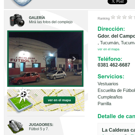
GALERÍA
Ranking
Mirá las fotos del complejo
Gdor. del Camp
, Tucumán, Tucum
ver en el mapa
0381 462-6687
Vestuarios
Escuelita de Fútbol
Cumpleaños
ver en el mapa
Parrilla
JUGADORES:
Fútbol 5 y 7.
La Calderas c