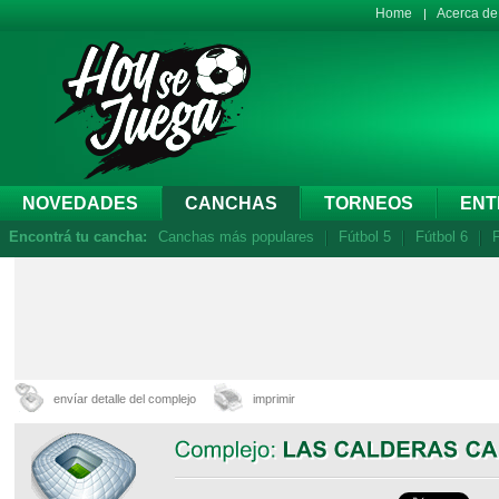
Home
Acerca d
NOVEDADES
CANCHAS
TORNEOS
ENT
Encontrá tu cancha:
Canchas más populares
Fútbol 5
Fútbol 6
F
envíar detalle del complejo
imprimir