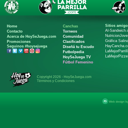
Sitios amigo
Home
Canchas
Al-Sandwich
Contacto
Torneos
NutricionJov
Acerca de HoySeJuega.com
Comunidad
Gráfica Salin
Promociones
Clasificados
HayCancha.
Seguinos #hoysejuega
Diseñá tu Escudo
LaMejorParril
Futbolpedia
LaMejorPizze
HoySeJuega TV
Fútbol Femenino
Copyright 2026 - HoySeJuega.com
Términos y Condiciones
Web design b