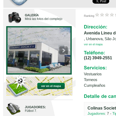
GALERÍA
Ranking
Mirá las fotos del complejo
Avenida Lineu 
, Urbanova, São J
ver en el mapa
(12) 3949-2551
Vestuarios
Torneos
Cumpleaños
ver en el mapa
JUGADORES:
Colinas Socie
Fútbol 7.
Jugadores:
7 -
Ti