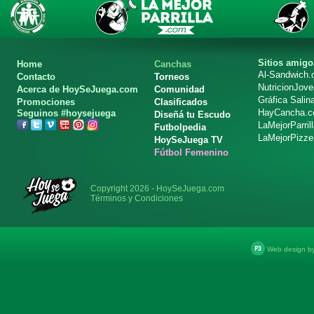
Sitios amigo
Home
Canchas
Al-Sandwich
Contacto
Torneos
NutricionJov
Acerca de HoySeJuega.com
Comunidad
Gráfica Salin
Promociones
Clasificados
HayCancha.
Seguinos #hoysejuega
Diseñá tu Escudo
LaMejorParril
Futbolpedia
LaMejorPizze
HoySeJuega TV
Fútbol Femenino
Copyright 2026 - HoySeJuega.com
Términos y Condiciones
Web design b