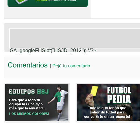
GA_googleFillSlot("HSJD_2012");
*/?>