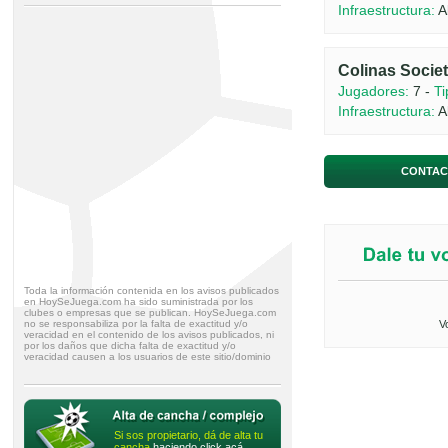
Infraestructura:
A
Colinas Socie
Jugadores:
7 -
Ti
Infraestructura:
A
CONTAC
Toda la información contenida en los avisos publicados
en HoySeJuega.com ha sido suministrada por los
clubes o empresas que se publican. HoySeJuega.com
no se responsabiliza por la falta de exactitud y/o
V
veracidad en el contenido de los avisos publicados, ni
por los daños que dicha falta de exactitud y/o
veracidad causen a los usuarios de este sitio/dominio
Si sos propietario, dá de alta tu
cancha
haciendo click acá