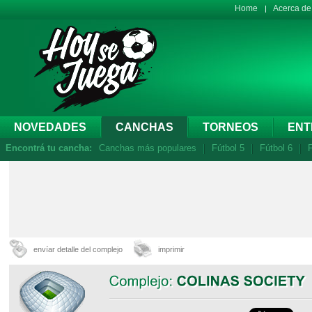
Home
Acerca d
NOVEDADES
CANCHAS
TORNEOS
ENT
Encontrá tu cancha:
Canchas más populares
Fútbol 5
Fútbol 6
F
envíar detalle del complejo
imprimir