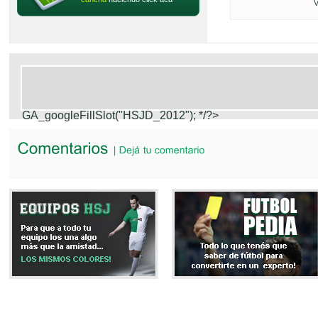
V
GA_googleFillSlot("HSJD_2012");
*/?>