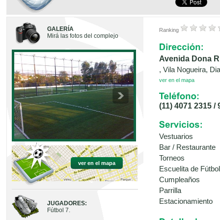
GALERÍA
Ranking
Mirá las fotos del complejo
Avenida Dona Ru
, Vila Nogueira, D
ver en el mapa
(11) 4071 2315 /
Vestuarios
Bar / Restaurante
Torneos
ver en el mapa
Escuelita de Fútbol
Cumpleaños
Parrilla
Estacionamiento
JUGADORES:
Fútbol 7.