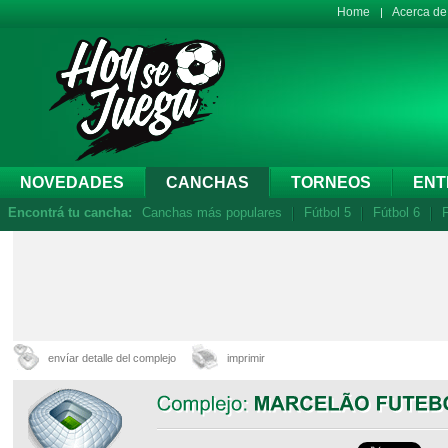
Home
Acerca d
NOVEDADES
CANCHAS
TORNEOS
ENT
Encontrá tu cancha:
Canchas más populares
Fútbol 5
Fútbol 6
F
envíar detalle del complejo
imprimir