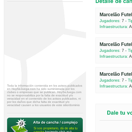
Marcelão Fute
Jugadores:
7 -
Ti
Infraestructura:
A
Marcelão Fute
Jugadores:
7 -
Ti
Infraestructura:
A
Marcelão Fute
Jugadores:
7 -
Ti
Infraestructura:
A
Toda la información contenida en los avisos publicados
en HoySeJuega.com ha sido suministrada por los
clubes o empresas que se publican. HoySeJuega.com
no se responsabiliza por la falta de exactitud y/o
veracidad en el contenido de los avisos publicados, ni
por los daños que dicha falta de exactitud y/o
veracidad causen a los usuarios de este sitio/dominio
Si sos propietario, dá de alta tu
cancha
haciendo click acá