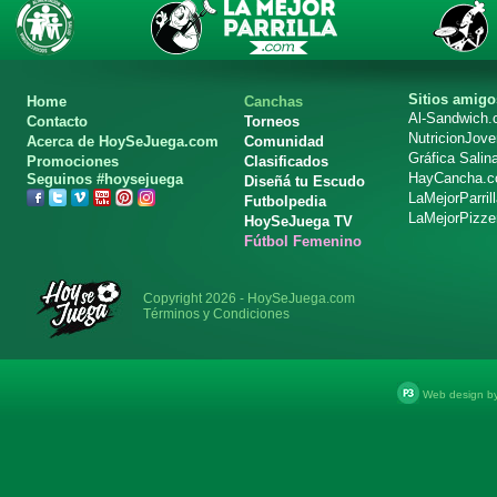
Sitios amigo
Home
Canchas
Al-Sandwich
Contacto
Torneos
NutricionJov
Acerca de HoySeJuega.com
Comunidad
Gráfica Salin
Promociones
Clasificados
HayCancha.
Seguinos #hoysejuega
Diseñá tu Escudo
LaMejorParril
Futbolpedia
LaMejorPizze
HoySeJuega TV
Fútbol Femenino
Copyright 2026 - HoySeJuega.com
Términos y Condiciones
Web design b