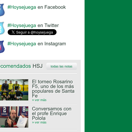
todas las notas
» ver más
» ver más