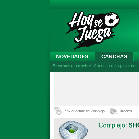
NOVEDADES
CANCHAS
Encontrá tu cancha:
Canchas más populares
envíar detalle del complejo
imprimir