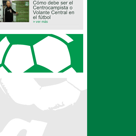
» ver más