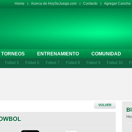
Home
Acerca de HoySeJuega.com
Contacto
Agregar Cancha
TORNEOS
ENTRENAMIENTO
COMUNIDAD
Fútbol 5
Fútbol 6
Fútbol 7
Fútbol 8
Fútbol 9
Fútbol 10
F
VOLVER