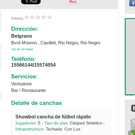
Ranking
Belgrano
Bvrd Moreno , Cipolleti, Rio Negro, Rio Negro
ver en el mapa
15566144/15574054
Vestuarios
Bar / Restaurante
Showbol cancha de fútbol rápido
Jugadores:
5 -
Tipo de piso:
Césped Sintético -
Infraestructura:
Techada. Con Luz