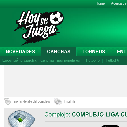
Home
Acerca d
NOVEDADES
CANCHAS
TORNEOS
ENT
Encontrá tu cancha:
Canchas más populares
Fútbol 5
Fútbol 6
F
envíar detalle del complejo
imprimir