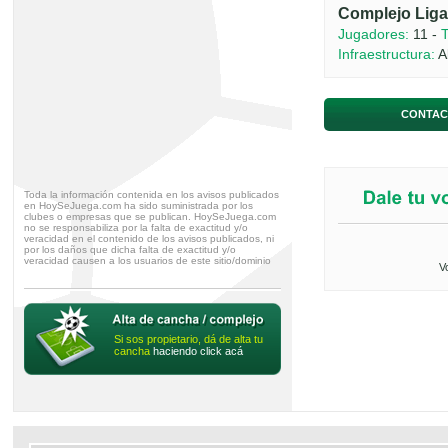
Complejo Liga 
Jugadores:
11 -
T
Infraestructura:
A
CONTAC
Toda la información contenida en los avisos publicados
en HoySeJuega.com ha sido suministrada por los
clubes o empresas que se publican. HoySeJuega.com
no se responsabiliza por la falta de exactitud y/o
veracidad en el contenido de los avisos publicados, ni
por los daños que dicha falta de exactitud y/o
veracidad causen a los usuarios de este sitio/dominio
V
Si sos propietario, dá de alta tu
cancha
haciendo click acá