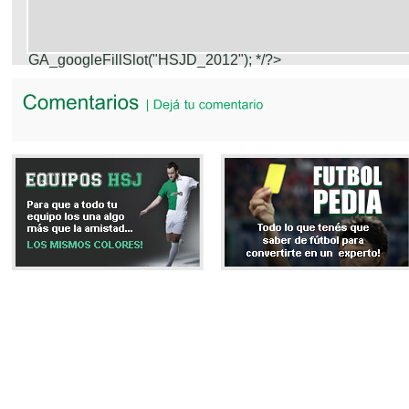
GA_googleFillSlot("HSJD_2012");
*/?>