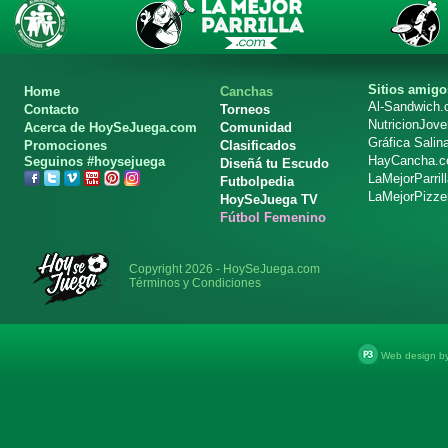
Sitios amigo
Home
Canchas
Al-Sandwich
Contacto
Torneos
NutricionJov
Acerca de HoySeJuega.com
Comunidad
Gráfica Salin
Promociones
Clasificados
HayCancha.
Seguinos #hoysejuega
Diseñá tu Escudo
LaMejorParril
Futbolpedia
LaMejorPizze
HoySeJuega TV
Fútbol Femenino
Copyright 2026 - HoySeJuega.com
Términos y Condiciones
Web design b