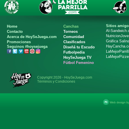
Sitios amigo
Home
Canchas
Al-Sandwich
Contacto
Torneos
NutricionJov
Acerca de HoySeJuega.com
Comunidad
Gráfica Salin
Promociones
Clasificados
HayCancha.
Seguinos #hoysejuega
Diseñá tu Escudo
LaMejorParril
Futbolpedia
LaMejorPizze
HoySeJuega TV
Fútbol Femenino
Copyright 2026 - HoySeJuega.com
Términos y Condiciones
Web design b