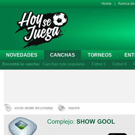
Home
Acerca d
NOVEDADES
CANCHAS
TORNEOS
ENT
Encontrá tu cancha:
Canchas más populares
Fútbol 5
Fútbol 6
F
envíar detalle del complejo
imprimir