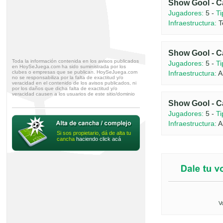
Show Gool - C
Jugadores:
5 -
Ti
Infraestructura:
T
Show Gool - C
Toda la información contenida en los avisos publicados
Jugadores:
5 -
Ti
en HoySeJuega.com ha sido suministrada por los
clubes o empresas que se publican. HoySeJuega.com
Infraestructura:
Ab
no se responsabiliza por la falta de exactitud y/o
veracidad en el contenido de los avisos publicados, ni
por los daños que dicha falta de exactitud y/o
veracidad causen a los usuarios de este sitio/dominio
Show Gool - C
Jugadores:
5 -
Ti
Infraestructura:
Ab
Si sos propietario, dá de alta tu
cancha
haciendo click acá
V