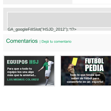
GA_googleFillSlot("HSJD_2012");
*/?>